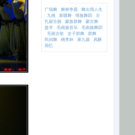
广场舞
舞林争霸
舞出我人生
九桃
新疆舞
维族舞蹈
古
扎丽古丽
蒙族群舞
蒙古舞
盘羊
毛南族音乐
毛南族舞蹈
毛南古歌
女子群舞
群舞
民间舞
桃李杯
第九届
风酥
雨忆