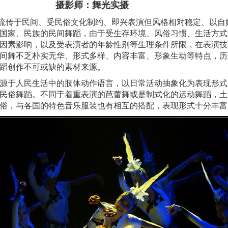
摄影师：舞光实摄
传于民间、受民俗文化制约、即兴表演但风格相对稳定、以自
国家、民族的民间舞蹈，由于受生存环境、风俗习惯、生活方式
因素影响，以及受表演者的年龄性别等生理条件所限，在表演技
间舞不乏朴实无华、形式多样、内容丰富、形象生动等特点，历
蹈创作不可或缺的素材来源。
于人民生活中的肢体动作语言，以日常活动抽象化为表现形式
民俗舞蹈。不同于着重表演的芭蕾舞或是制式化的运动舞蹈，土
俗，与各国的特色音乐服装也有相互的搭配，表现形式十分丰富