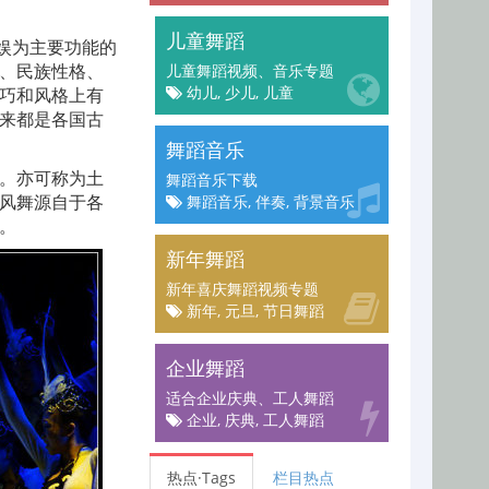
儿童舞蹈
娱为主要功能的
、民族性格、
儿童舞蹈视频、音乐专题
幼儿, 少儿, 儿童
巧和风格上有
来都是各国古
舞蹈音乐
。亦可称为土
舞蹈音乐下载
风舞源自于各
舞蹈音乐, 伴奏, 背景音乐
。
新年舞蹈
新年喜庆舞蹈视频专题
新年, 元旦, 节日舞蹈
企业舞蹈
适合企业庆典、工人舞蹈
企业, 庆典, 工人舞蹈
热点·Tags
栏目热点