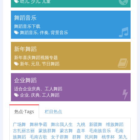
幼儿, 少儿, 儿童
舞蹈音乐
舞蹈音乐下载
舞蹈音乐, 伴奏, 背景音乐
新年舞蹈
新年喜庆舞蹈视频专题
新年, 元旦, 节日舞蹈
企业舞蹈
适合企业庆典、工人舞蹈
企业, 庆典, 工人舞蹈
热点·Tags
栏目热点
广场舞
舞林争霸
舞出我人生
九桃
新疆舞
维族舞蹈
古扎丽古丽
蒙族群舞
蒙古舞
盘羊
毛南族音乐
毛南
族舞蹈
毛南古歌
女子群舞
群舞
民间舞
桃李杯
第九