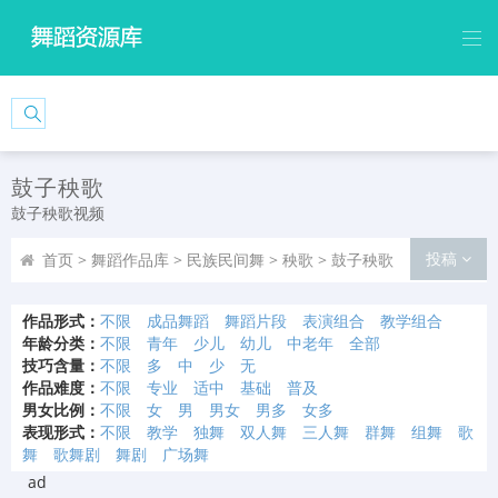
鼓子秧歌
鼓子秧歌视频
投稿
首页
>
舞蹈作品库
>
民族民间舞
>
秧歌
>
鼓子秧歌
作品形式：
不限
成品舞蹈
舞蹈片段
表演组合
教学组合
年龄分类：
不限
青年
少儿
幼儿
中老年
全部
技巧含量：
不限
多
中
少
无
作品难度：
不限
专业
适中
基础
普及
男女比例：
不限
女
男
男女
男多
女多
表现形式：
不限
教学
独舞
双人舞
三人舞
群舞
组舞
歌
舞
歌舞剧
舞剧
广场舞
ad