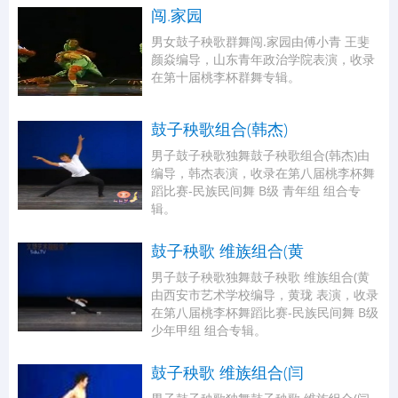
闯.家园
男女鼓子秧歌群舞闯.家园由傅小青 王斐
颜焱编导，山东青年政治学院表演，收录
在第十届桃李杯群舞专辑。
鼓子秧歌组合(韩杰)
男子鼓子秧歌独舞鼓子秧歌组合(韩杰)由
编导，韩杰表演，收录在第八届桃李杯舞
蹈比赛-民族民间舞 B级 青年组 组合专
辑。
鼓子秧歌 维族组合(黄
男子鼓子秧歌独舞鼓子秧歌 维族组合(黄
由西安市艺术学校编导，黄珑 表演，收录
在第八届桃李杯舞蹈比赛-民族民间舞 B级
少年甲组 组合专辑。
鼓子秧歌 维族组合(闫